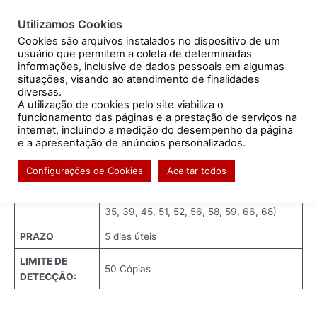
Ir
Post
para
navigation
Utilizamos Cookies
Resultado de exames
o
Cookies são arquivos instalados no dispositivo de um
usuário que permitem a coleta de determinadas
conteúdo
informações, inclusive de dados pessoais em algumas
situações, visando ao atendimento de finalidades
diversas.
HPV ANYPLEX ™II – ALTO RISCO
A utilização de cookies pelo site viabiliza o
funcionamento das páginas e a prestação de serviços na
/
Sem categoria
/ Por
mahara
internet, incluindo a medição do desempenho da página
e a apresentação de anúncios personalizados.
Sistema de PCR AnyplexTM II para
Configurações de Cookies
Aceitar todos
detecção de papilomavírus humano – 14
METODOLOGIA
tipos de HPV de alto risco (16, 18, 31, 33,
35, 39, 45, 51, 52, 56, 58, 59, 66, 68)
PRAZO
5 dias úteis
LIMITE DE
50 Cópias
DETECÇÃO: