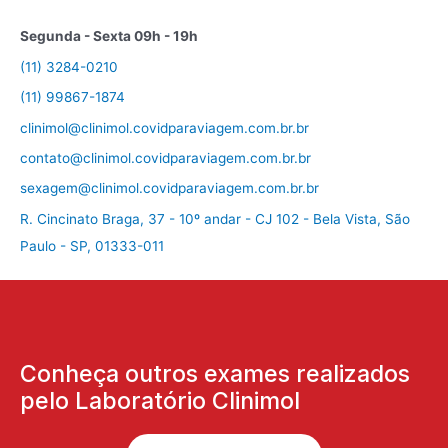
Segunda - Sexta 09h - 19h
(11) 3284-0210
(11) 99867-1874
clinimol@clinimol.covidparaviagem.com.br.br
contato@clinimol.covidparaviagem.com.br.br
sexagem@clinimol.covidparaviagem.com.br.br
R. Cincinato Braga, 37 - 10º andar - CJ 102 - Bela Vista, São
Paulo - SP, 01333-011
Conheça outros exames realizados
pelo Laboratório Clinimol