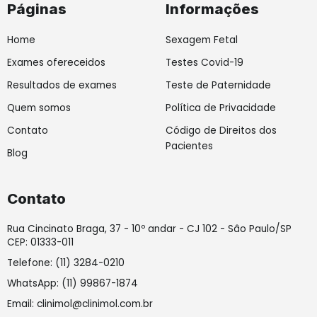
Páginas
Informações
k
a
n
-
m
-
f
i
Home
Sexagem Fetal
n
Exames ofereceidos
Testes Covid-19
Resultados de exames
Teste de Paternidade
Quem somos
Política de Privacidade
Contato
Código de Direitos dos
Pacientes
Blog
Contato
Rua Cincinato Braga, 37 - 10º andar - CJ 102 - Sâo Paulo/SP
CEP: 01333-011
Telefone: (11) 3284-0210
WhatsApp: (11) 99867-1874
Email: clinimol@clinimol.com.br