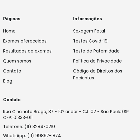
e
t
k
b
a
e
o
g
d
o
r
i
Páginas
Informações
k
a
n
-
m
-
f
i
Home
Sexagem Fetal
n
Exames ofereceidos
Testes Covid-19
Resultados de exames
Teste de Paternidade
Quem somos
Política de Privacidade
Contato
Código de Direitos dos
Pacientes
Blog
Contato
Rua Cincinato Braga, 37 - 10º andar - CJ 102 - Sâo Paulo/SP
CEP: 01333-011
Telefone: (11) 3284-0210
WhatsApp: (11) 99867-1874