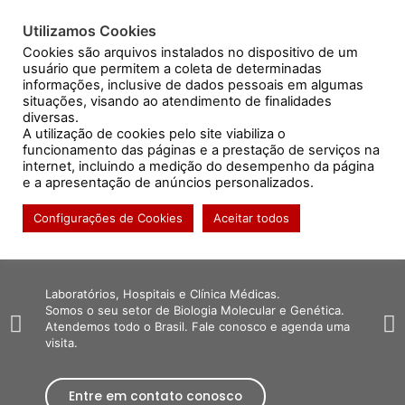
Utilizamos Cookies
Resultados de exames
Cookies são arquivos instalados no dispositivo de um
usuário que permitem a coleta de determinadas
informações, inclusive de dados pessoais em algumas
situações, visando ao atendimento de finalidades
diversas.
A utilização de cookies pelo site viabiliza o
funcionamento das páginas e a prestação de serviços na
internet, incluindo a medição do desempenho da página
e a apresentação de anúncios personalizados.
Configurações de Cookies
Aceitar todos
Apoio Laboratorial
Laboratórios, Hospitais e Clínica Médicas.
Somos o seu setor de Biologia Molecular e Genética.
Previous
N
Atendemos todo o Brasil. Fale conosco e agenda uma
visita.
Entre em contato conosco