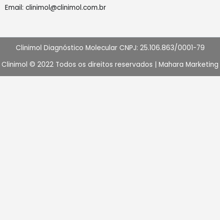
Email: clinimol@clinimol.com.br
Clinimol Diagnóstico Molecular CNPJ: 25.106.863/0001-79
Clinimol © 2022 Todos os direitos reservados |
Mahara Marketing