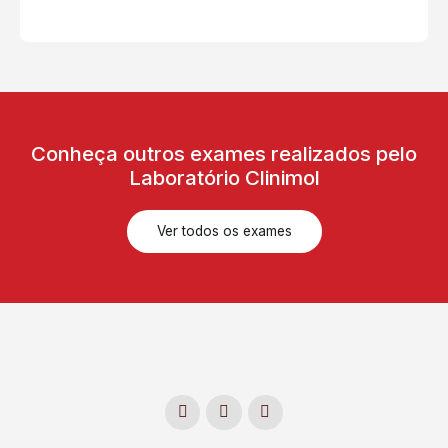
Conheça outros exames realizados pelo
Laboratório Clinimol
Ver todos os exames
F
I
L
a
n
i
c
s
n