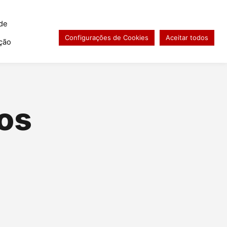
 de
Contato
Resultado de exames
Configurações de Cookies
Aceitar todos
ição
os