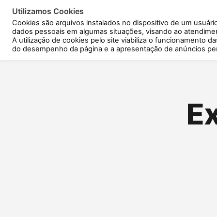
Ir
Utilizamos Cookies
para
Cookies são arquivos instalados no dispositivo de um usuári
o
dados pessoais em algumas situações, visando ao atendiment
conteúdo
A utilização de cookies pelo site viabiliza o funcionamento d
do desempenho da página e a apresentação de anúncios per
E