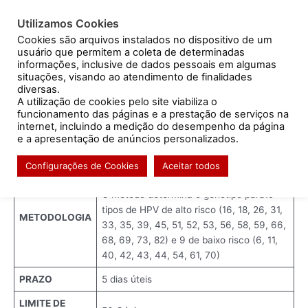
Ir
Post
para
navigation
Utilizamos Cookies
Resultado de exames
o
Cookies são arquivos instalados no dispositivo de um
usuário que permitem a coleta de determinadas
conteúdo
informações, inclusive de dados pessoais em algumas
situações, visando ao atendimento de finalidades
diversas.
HPV ANYPLEX ™II – ALTO E BAIXO
A utilização de cookies pelo site viabiliza o
funcionamento das páginas e a prestação de serviços na
RISCOS
internet, incluindo a medição do desempenho da página
e a apresentação de anúncios personalizados.
/
Sem categoria
/ Por
mahara
Configurações de Cookies
Aceitar todos
PCR Real Time
O método determina o genótipo para19
tipos de HPV de alto risco (16, 18, 26, 31,
METODOLOGIA
33, 35, 39, 45, 51, 52, 53, 56, 58, 59, 66,
68, 69, 73, 82) e 9 de baixo risco (6, 11,
40, 42, 43, 44, 54, 61, 70)
PRAZO
5 dias úteis
LIMITE DE