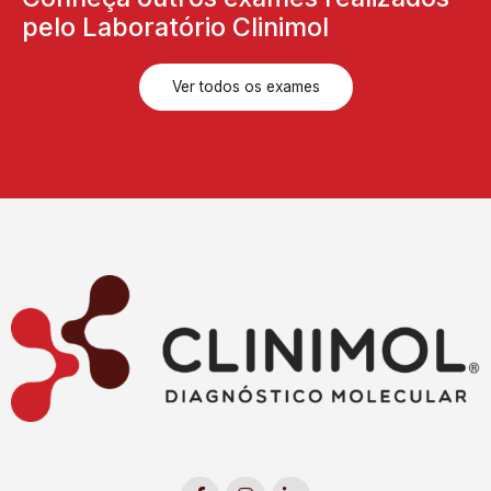
pelo Laboratório Clinimol
Ver todos os exames
F
I
L
a
n
i