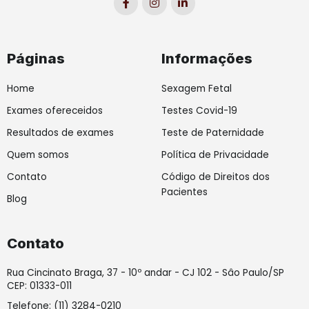
c
s
n
e
t
k
b
a
e
o
g
d
o
r
i
Páginas
Informações
k
a
n
-
m
-
f
i
Home
Sexagem Fetal
n
Exames ofereceidos
Testes Covid-19
Resultados de exames
Teste de Paternidade
Quem somos
Política de Privacidade
Contato
Código de Direitos dos
Pacientes
Blog
Contato
Rua Cincinato Braga, 37 - 10º andar - CJ 102 - Sâo Paulo/SP
CEP: 01333-011
Telefone: (11) 3284-0210