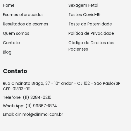
f
i
Home
Sexagem Fetal
n
Exames ofereceidos
Testes Covid-19
Resultados de exames
Teste de Paternidade
Quem somos
Política de Privacidade
Contato
Código de Direitos dos
Pacientes
Blog
Contato
Rua Cincinato Braga, 37 - 10º andar - CJ 102 - Sâo Paulo/SP
CEP: 01333-011
Telefone: (11) 3284-0210
WhatsApp: (11) 99867-1874
Email: clinimol@clinimol.com.br