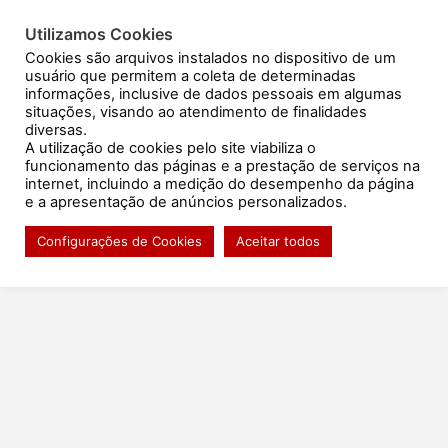
Ir
para
Utilizamos Cookies
Resultado de exames
o
Cookies são arquivos instalados no dispositivo de um
usuário que permitem a coleta de determinadas
conteúdo
informações, inclusive de dados pessoais em algumas
situações, visando ao atendimento de finalidades
diversas.
A utilização de cookies pelo site viabiliza o
Portfólio de Exames
funcionamento das páginas e a prestação de serviços na
Exames Oferecidos
internet, incluindo a medição do desempenho da página
e a apresentação de anúncios personalizados.
Configurações de Cookies
Aceitar todos