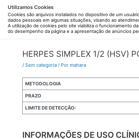
Ir
Post
Utilizamos Cookies
para
navigation
Cookies são arquivos instalados no dispositivo de um usuári
o
dados pessoais em algumas situações, visando ao atendiment
conteúdo
A utilização de cookies pelo site viabiliza o funcionamento d
Resultado de exames
do desempenho da página e a apresentação de anúncios per
HERPES SIMPLEX 1/2 (HSV) 
/
Sem categoria
/ Por
mahara
METODOLOGIA
PRAZO
LIMITE DE DETECÇÃO:
INFORMAÇÕES DE USO CLÍNI