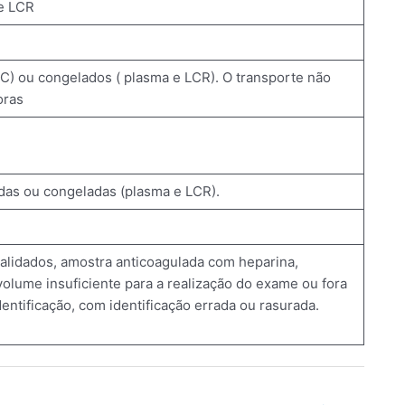
 e LCR
ºC) ou congelados ( plasma e LCR). O transporte não
oras
das ou congeladas (plasma e LCR).
validados, amostra anticoagulada com heparina,
olume insuficiente para a realização do exame ou fora
entificação, com identificação errada ou rasurada.