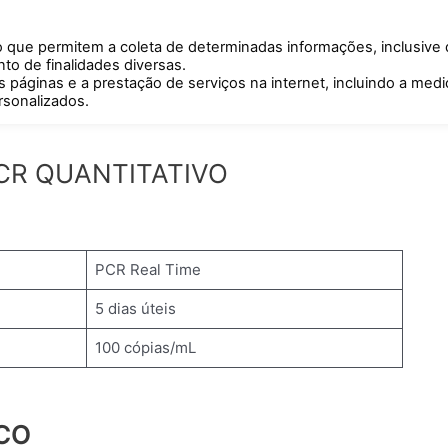
o que permitem a coleta de determinadas informações, inclusive
Home
Exames
Quem Somos
Blog
Contato
o de finalidades diversas.
as páginas e a prestação de serviços na internet, incluindo a med
sonalizados.
PCR QUANTITATIVO
PCR Real Time
5 dias úteis
100 cópias/mL
CO