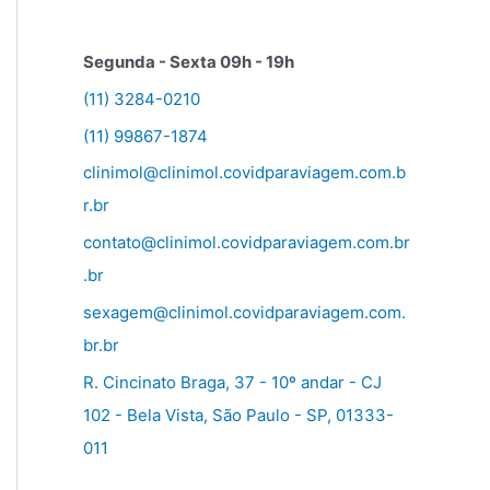
Segunda - Sexta 09h - 19h
(11) 3284-0210
(11) 99867-1874
clinimol@clinimol.covidparaviagem.com.b
r.br
contato@clinimol.covidparaviagem.com.br
.br
sexagem@clinimol.covidparaviagem.com.
br.br
R. Cincinato Braga, 37 - 10º andar - CJ
102 - Bela Vista, São Paulo - SP, 01333-
011