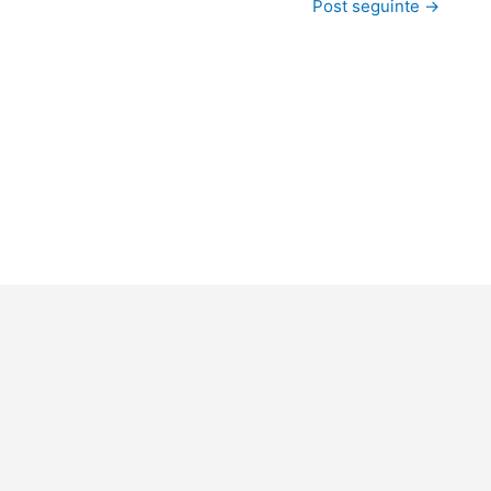
Post seguinte
→
lo Laboratório Clinimol