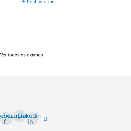
←
Post anterior
Conheça outros exames realizados pe
Ver todos os exames
ebook-
Instagram
Linkedin-
f
in