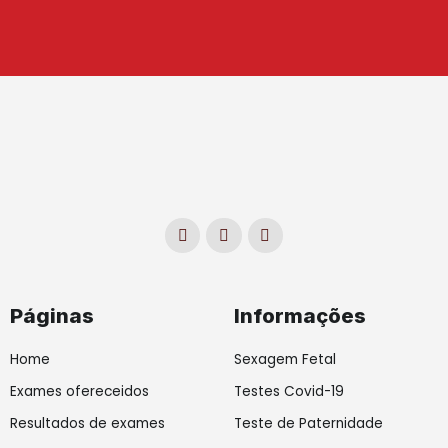
F
I
L
a
n
i
c
s
n
e
t
k
b
a
e
o
g
d
o
r
i
Páginas
Informações
k
a
n
-
m
-
f
i
Home
Sexagem Fetal
n
Exames ofereceidos
Testes Covid-19
Resultados de exames
Teste de Paternidade