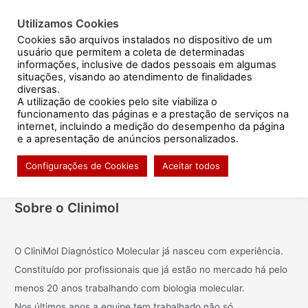
Ir
Post
para
navigation
Utilizamos Cookies
Resultado de exames
o
Cookies são arquivos instalados no dispositivo de um
usuário que permitem a coleta de determinadas
conteúdo
informações, inclusive de dados pessoais em algumas
situações, visando ao atendimento de finalidades
diversas.
A utilização de cookies pelo site viabiliza o
Billy Redstone
funcionamento das páginas e a prestação de serviços na
internet, incluindo a medição do desempenho da página
e a apresentação de anúncios personalizados.
Configurações de Cookies
Aceitar todos
←
Person anterior
Person seguinte
→
Sobre o Clinimol
O CliniMol Diagnóstico Molecular já nasceu com experiência.
Constituído por profissionais que já estão no mercado há pelo
menos 20 anos trabalhando com biologia molecular.
Nos últimos anos a equipe tem trabalhado não só