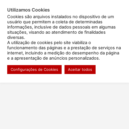
Ir
para
Utilizamos Cookies
Resultado de exames
o
Cookies são arquivos instalados no dispositivo de um
usuário que permitem a coleta de determinadas
conteúdo
informações, inclusive de dados pessoais em algumas
situações, visando ao atendimento de finalidades
diversas.
A utilização de cookies pelo site viabiliza o
Portfólio de Exames
funcionamento das páginas e a prestação de serviços na
Exames Oferecidos
internet, incluindo a medição do desempenho da página
e a apresentação de anúncios personalizados.
Configurações de Cookies
Aceitar todos