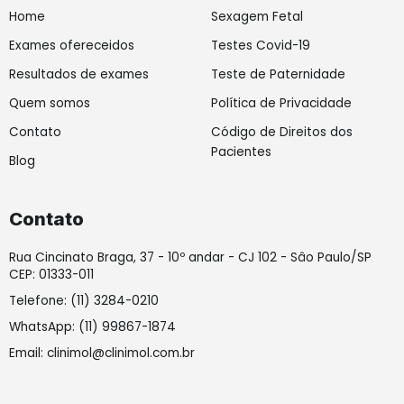
f
i
Home
Sexagem Fetal
n
Exames ofereceidos
Testes Covid-19
Resultados de exames
Teste de Paternidade
Quem somos
Política de Privacidade
Contato
Código de Direitos dos
Pacientes
Blog
Contato
Rua Cincinato Braga, 37 - 10º andar - CJ 102 - Sâo Paulo/SP
CEP: 01333-011
Telefone: (11) 3284-0210
WhatsApp: (11) 99867-1874
Email: clinimol@clinimol.com.br